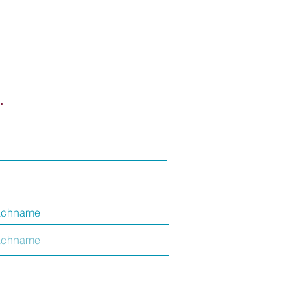
.
chname