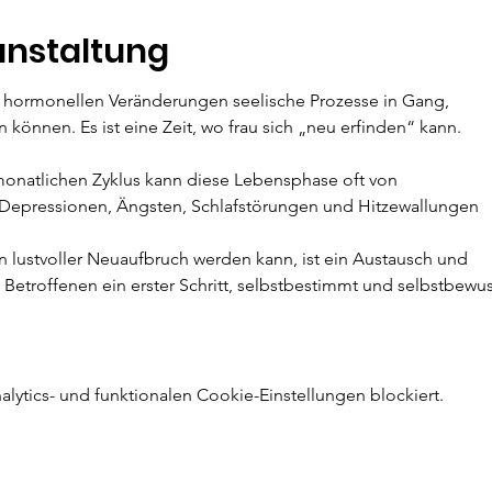
anstaltung
 hormonellen Veränderungen seelische Prozesse in Gang,
en können. Es ist eine Zeit, wo frau sich „neu erfinden“ kann.
natlichen Zyklus kann diese Lebensphase oft von
epressionen, Ängsten, Schlafstörungen und Hitzewallungen
lustvoller Neuaufbruch werden kann, ist ein Austausch und
r Betroffenen ein erster Schritt, selbstbestimmt und selbstbewu
wie gemeinsame Zeiten mit Frauen, die im kreativen oder
ytics- und funktionalen Cookie-Einstellungen blockiert.
ihre Sicht einbringen
nungsmethoden, Ernährungstipps, Literatur