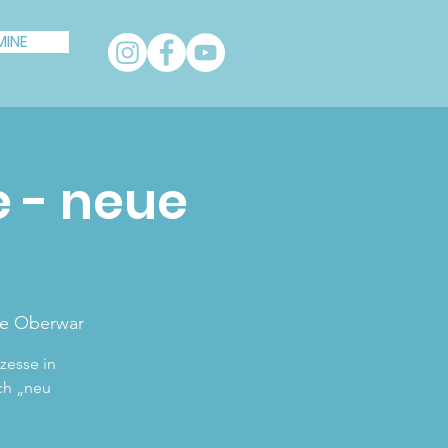
MINE
 - neue
le Oberwar
zesse in
ich „neu