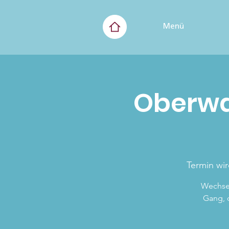
Menü
Oberwa
Termin wi
Wechsel
Gang, d