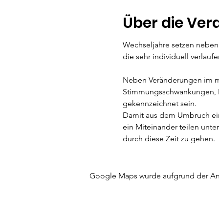
Über die Ver
Wechseljahre setzen neben
die sehr individuell verlauf
Neben Veränderungen im mo
Stimmungsschwankungen, D
gekennzeichnet sein.
Damit aus dem Umbruch ein 
ein Miteinander teilen unte
durch diese Zeit zu gehen.
Ziel der Initiative:
· Austausch miteinander so
Google Maps wurde aufgrund der Anal
wissenschaftlichen Bereich 
· Kennenlernen von Entspan