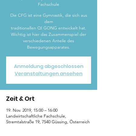
Fachschule
Die CFG ist eine Gymnastik, die sich aus
dem
traditionellen QI GONG entwickelt hat.
Wichtig ist hier das Zusammenspiel der
verschiedenen Anteile des
Bewegungsapparates.
Anmeldung abgeschlossen
Veranstaltungen ansehen
Zeit & Ort
19. Nov. 2019, 15:00 – 16:00
Landwirtschaftliche Fachschule,
Stremtalstraße 19, 7540 Güssing, Österreich