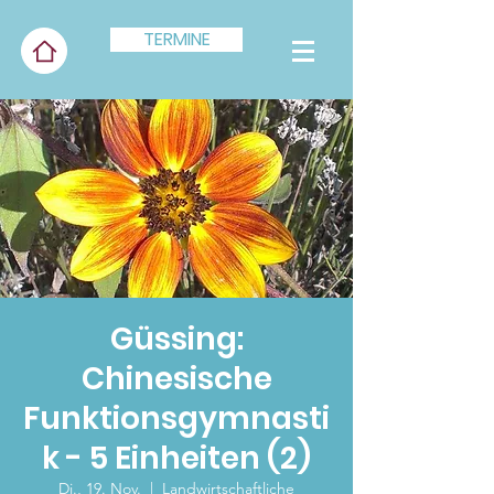
TERMINE
Güssing:
Chinesische
Funktionsgymnasti
k - 5 Einheiten (2)
Di., 19. Nov.
  |  
Landwirtschaftliche