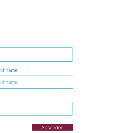
.
chname
Absenden