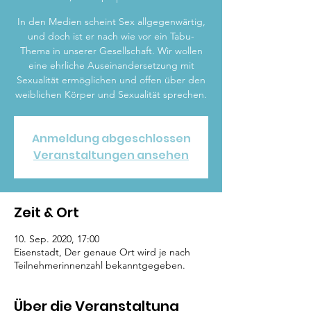
In den Medien scheint Sex allgegenwärtig,
und doch ist er nach wie vor ein Tabu-
Thema in unserer Gesellschaft. Wir wollen
eine ehrliche Auseinandersetzung mit
Sexualität ermöglichen und offen über den
weiblichen Körper und Sexualität sprechen.
Anmeldung abgeschlossen
Veranstaltungen ansehen
Zeit & Ort
10. Sep. 2020, 17:00
Eisenstadt, Der genaue Ort wird je nach
Teilnehmerinnenzahl bekanntgegeben.
Über die Veranstaltung