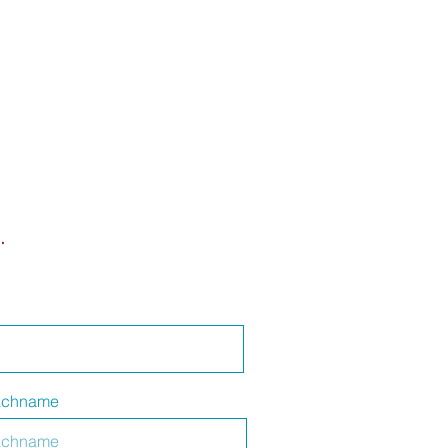
.
chname