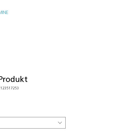
MINE
 Produkt
7123517253