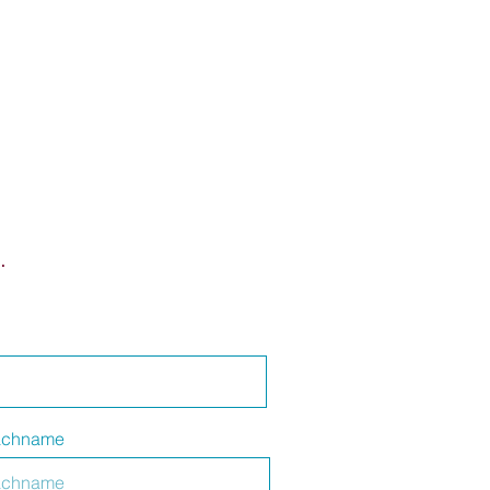
.
chname