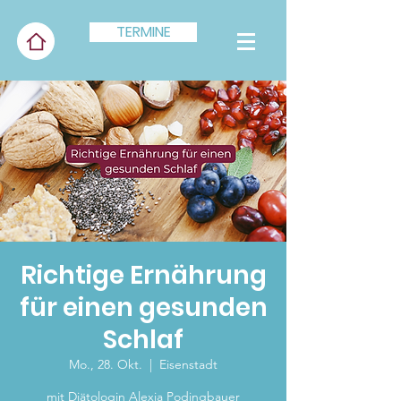
TERMINE
Richtige Ernährung
für einen gesunden
Schlaf
Mo., 28. Okt.
  |  
Eisenstadt
mit Diätologin Alexia Podingbauer