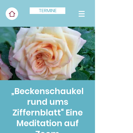
TERMINE
„Beckenschaukel
rund ums
Ziffernblatt“ Eine
Meditation auf