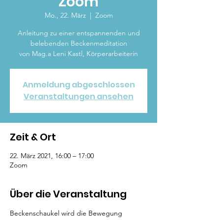
Zoom
Mo., 22. März
  |  
Zoom
Anleitung zu einer entspannenden und
belebenden Beckenmeditation
von Mag.a Leni Kastl, Körperarbeiterin
Anmeldung abgeschlossen
Veranstaltungen ansehen
Zeit & Ort
22. März 2021, 16:00 – 17:00
Zoom
Über die Veranstaltung
Beckenschaukel wird die Bewegung 